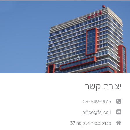
יצירת קשר
03-649-9515
office@fsj.co.il
מגדל ב.ס.ר 4, קומה 37