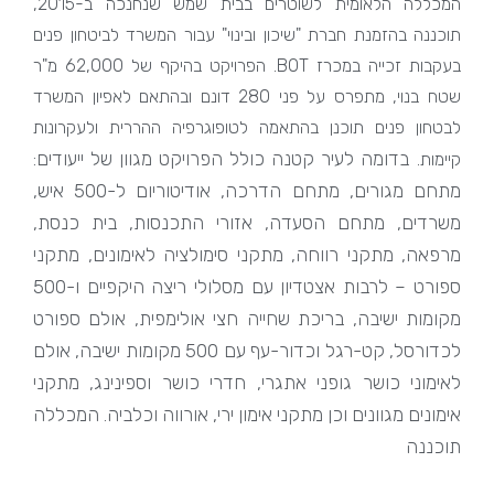
המכללה הלאומית לשוטרים בבית שמש שנחנכה ב-2015,
תוכננה בהזמנת חברת "שיכון ובינוי" עבור המשרד לביטחון פנים
בעקבות זכייה במכרז BOT. הפרויקט בהיקף של 62,000 מ"ר
שטח בנוי, מתפרס על פני 280 דונם ובהתאם לאפיון המשרד
לבטחון פנים תוכנן בהתאמה לטופוגרפיה ההררית ולעקרונות
בדומה לעיר קטנה כולל הפרויקט מגוון של ייעודים:
קיימות.
מתחם מגורים, מתחם הדרכה, אודיטוריום ל-500 איש,
משרדים, מתחם הסעדה, אזורי התכנסות, בית כנסת,
מרפאה, מתקני רווחה, מתקני סימולציה לאימונים, מתקני
ספורט – לרבות אצטדיון עם מסלולי ריצה היקפיים ו-500
מקומות ישיבה, בריכת שחייה חצי אולימפית, אולם ספורט
לכדורסל, קט-רגל וכדור-עף עם 500 מקומות ישיבה, אולם
לאימוני כושר גופני אתגרי, חדרי כושר וספינינג, מתקני
אימונים מגוונים וכן מתקני אימון ירי, אורווה וכלביה. המכללה
תוכננה